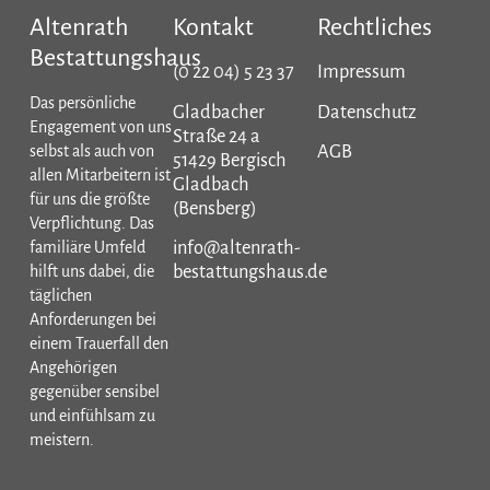
Altenrath
Kontakt
Rechtliches
Bestattungshaus
(0 22 04) 5 23 37
Impressum
Das persönliche
Gladbacher
Datenschutz
Engagement von uns
Straße 24 a
AGB
selbst als auch von
51429 Bergisch
allen Mitarbeitern ist
Gladbach
für uns die größte
(Bensberg)
Verpflichtung. Das
info@altenrath-
familiäre Umfeld
bestattungshaus.de
hilft uns dabei, die
täglichen
Anforderungen bei
einem Trauerfall den
Angehörigen
gegenüber sensibel
und einfühlsam zu
meistern.